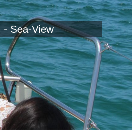
Sea-View - הפלגה רומנטית ביאכטה מפוארת בהרצליה.